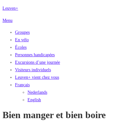
Aller
Leuven+
au
Menu
contenu
Groupes
En vélo
Écoles
Personnes handicapées
Excursions d’une journée
Visiteurs individuels
Leuven+ vient chez vous
Français
Nederlands
English
Bien manger et bien boire